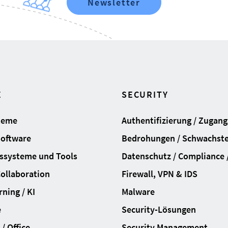
Newsletter
E
SECURITY
teme
Authentifizierung / Zugan
Software
Bedrohungen / Schwachste
ssysteme und Tools
Datenschutz / Compliance /
Collaboration
Firewall, VPN & IDS
ning / KI
Malware
e
Security-Lösungen
/ Office
Security Management