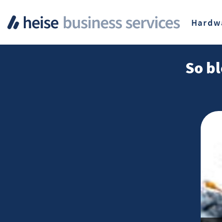
Hardw
So bl