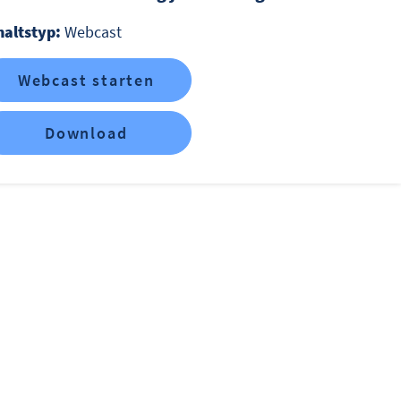
haltstyp:
Webcast
Webcast starten
Download