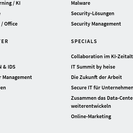
ning / KI
Malware
e
Security-Lösungen
/ Office
Security Management
TER
SPECIALS
Collaboration im KI-Zeital
N & IDS
IT Summit by heise
ur Management
Die Zukunft der Arbeit
ren
Secure IT für Unternehme
Zusammen das Data-Cente
weiterentwickeln
Online-Marketing