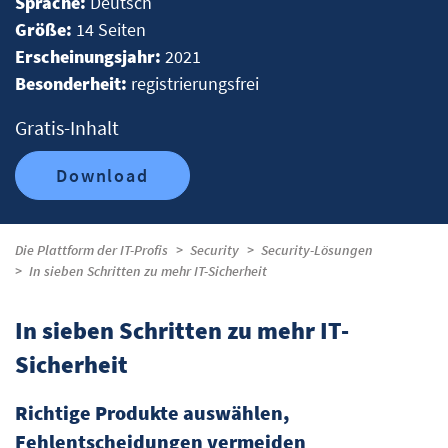
Sprache:
Deutsch
Größe:
14 Seiten
Erscheinungsjahr:
2021
Besonderheit:
registrierungsfrei
Gratis-Inhalt
Download
Die Plattform der IT-Profis
Security
Security-Lösungen
In sieben Schritten zu mehr IT-Sicherheit
In sieben Schritten zu mehr IT-
Sicherheit
Richtige Produkte auswählen,
Fehlentscheidungen vermeiden