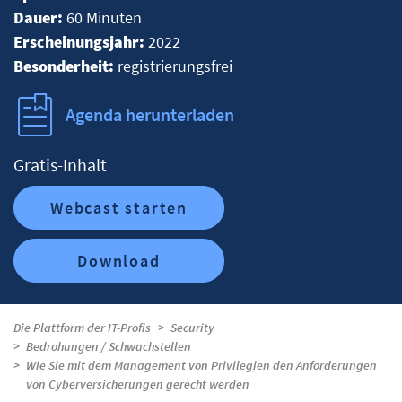
Dauer:
60 Minuten
Erscheinungsjahr:
2022
Besonderheit:
registrierungsfrei
Agenda herunterladen
Gratis-Inhalt
Webcast starten
Download
Die Plattform der IT-Profis
Security
Bedrohungen / Schwachstellen
Wie Sie mit dem Management von Privilegien den Anforderungen
von Cyberversicherungen gerecht werden