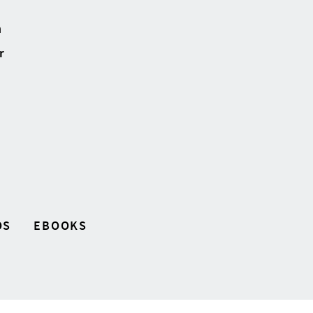
n
r
OS
EBOOKS