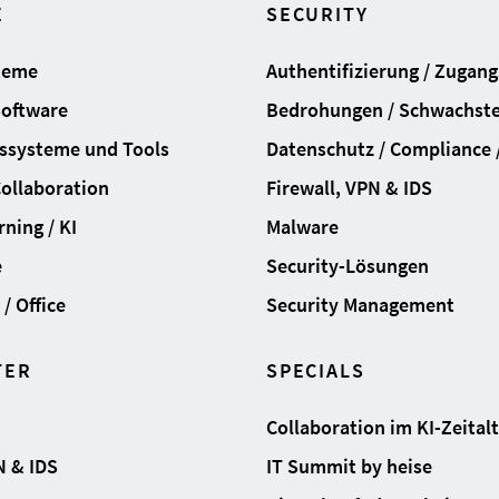
E
SECURITY
teme
Authentifizierung / Zugan
Software
Bedrohungen / Schwachste
ssysteme und Tools
Datenschutz / Compliance /
Collaboration
Firewall, VPN & IDS
ning / KI
Malware
e
Security-Lösungen
/ Office
Security Management
TER
SPECIALS
Collaboration im KI-Zeital
N & IDS
IT Summit by heise