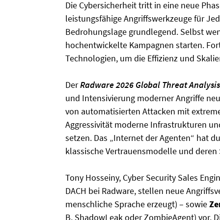
Die Cybersicherheit tritt in eine neue Phas
leistungsfähige Angriffswerkzeuge für Je
Bedrohungslage grundlegend. Selbst wenig
hochentwickelte Kampagnen starten. For
Technologien, um die Effizienz und Skalie
Der
Radware 2026 Global Threat Analysis
und Intensivierung moderner Angriffe neu
von automatisierten Attacken mit extreme
Aggressivität moderne Infrastrukturen
setzen. Das „Internet der Agenten“ hat d
klassische Vertrauensmodelle und deren 
Tony Hosseiny, Cyber Security Sales Engi
DACH bei Radware, stellen neue Angriffsv
menschliche Sprache erzeugt) – sowie
Ze
B. ShadowLeak oder ZombieAgent) vor. Die