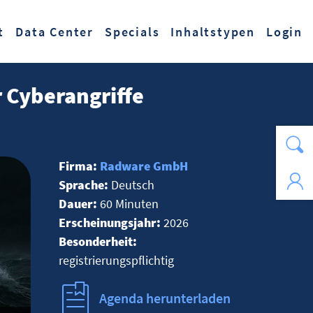
t
Data Center
Specials
Inhaltstypen
Login
 Cyberangriffe
Firma:
Radware GmbH
Sprache:
Deutsch
Dauer:
60 Minuten
Erscheinungsjahr:
2026
Besonderheit:
registrierungspflichtig
Agenda herunterladen