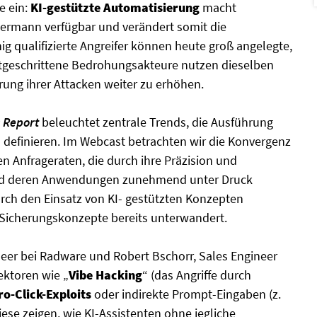
e ein:
KI-gestützte Automatisierung
macht
dermann verfügbar und verändert somit die
 qualifizierte Angreifer können heute groß angelegte,
tgeschrittene Bedrohungsakteure nutzen dieselben
rung ihrer Attacken weiter zu erhöhen.
 Report
beleuchtet zentrale Trends, die Ausführung
 definieren. Im Webcast betrachten wir die Konvergenz
n Anfrageraten, die durch ihre Präzision und
 und deren Anwendungen zunehmend unter Druck
urch den Einsatz von KI- gestützten Konzepten
Sicherungskonzepte bereits unterwandert.
neer bei Radware und Robert Bschorr, Sales Engineer
ektoren wie „
Vibe Hacking
“ (das Angriffe durch
ro-Click-Exploits
oder indirekte Prompt-Eingaben (z.
se zeigen, wie KI-Assistenten ohne jegliche