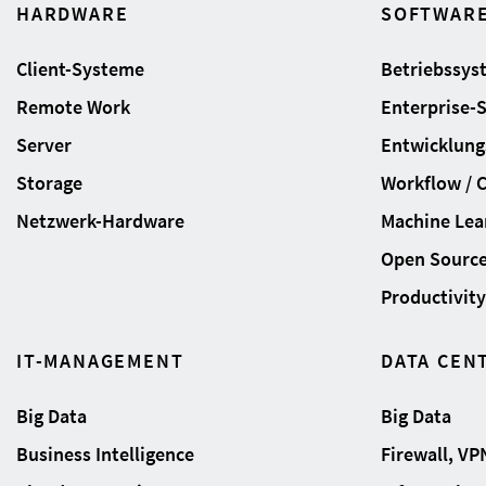
HARDWARE
SOFTWAR
Client-Systeme
Betriebssys
Remote Work
Enterprise-
Server
Entwicklung
Storage
Workflow / 
Netzwerk-Hardware
Machine Lear
Open Sourc
Productivity 
IT-MANAGEMENT
DATA CEN
Big Data
Big Data
Business Intelligence
Firewall, VP