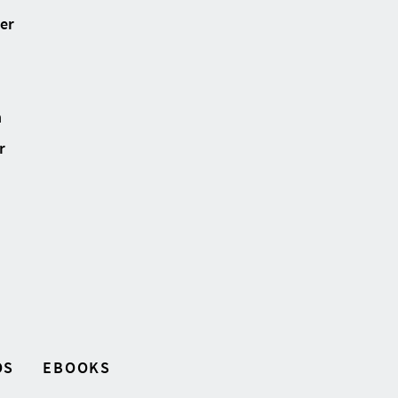
ter
n
r
OS
EBOOKS