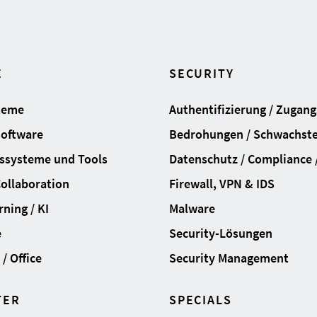
E
SECURITY
teme
Authentifizierung / Zugan
Software
Bedrohungen / Schwachste
ssysteme und Tools
Datenschutz / Compliance /
Collaboration
Firewall, VPN & IDS
ning / KI
Malware
e
Security-Lösungen
/ Office
Security Management
TER
SPECIALS