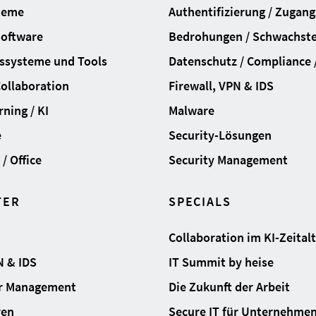
teme
Authentifizierung / Zugan
Software
Bedrohungen / Schwachste
ssysteme und Tools
Datenschutz / Compliance /
Collaboration
Firewall, VPN & IDS
ning / KI
Malware
e
Security-Lösungen
/ Office
Security Management
TER
SPECIALS
Collaboration im KI-Zeital
N & IDS
IT Summit by heise
ur Management
Die Zukunft der Arbeit
ren
Secure IT für Unternehme