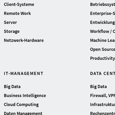
Client-Systeme
Betriebssys
Remote Work
Enterprise-
Server
Entwicklung
Storage
Workflow / 
Netzwerk-Hardware
Machine Lear
Open Sourc
Productivity 
IT-MANAGEMENT
DATA CEN
Big Data
Big Data
Business Intelligence
Firewall, VP
Cloud Computing
Infrastrukt
Daten Management
Rechenzent