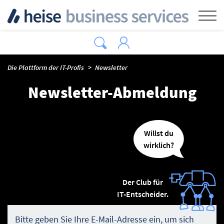
Zum Hauptinhalt springen
Tog
Die Plattform der IT-Profis
Newsletter
Newsletter-Abmeldung
Willst du
wirklich?
Der Club für
IT-Entscheider.
Bitte geben Sie Ihre E-Mail-Adresse ein, um sich