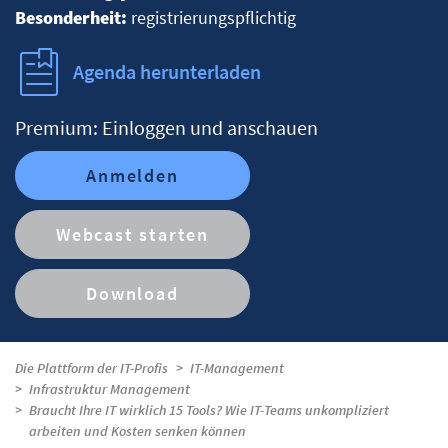
Besonderheit:
registrierungspflichtig
Agenda herunterladen
Premium: Einloggen und anschauen
Anmelden
Webcast starten
Download
Die Plattform der IT-Profis
IT-Management
Infrastruktur Management
Braucht Ihre IT wirklich 15 Tools? Wie IT-Teams unkompliziert
arbeiten und Kosten senken können