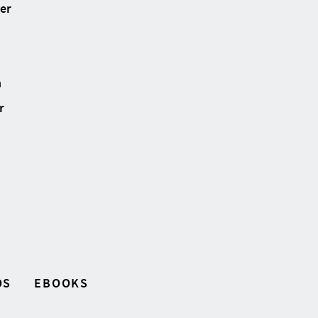
ter
n
r
OS
EBOOKS