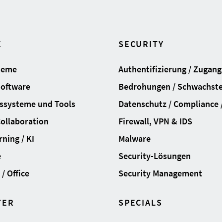
E
SECURITY
teme
Authentifizierung / Zugan
Software
Bedrohungen / Schwachste
ssysteme und Tools
Datenschutz / Compliance /
Collaboration
Firewall, VPN & IDS
ning / KI
Malware
e
Security-Lösungen
/ Office
Security Management
TER
SPECIALS