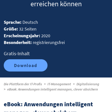
erreichen können
Sprache:
Deutsch
Größe:
32 Seiten
Erscheinungsjahr:
2020
Besonderheit:
registrierungsfrei
Gratis-Inhalt
Download
Die Plattform der IT-Profis
IT-Management
Digitalisierung
eBook: Anwendungen intelligent managen, clever absichern
eBook: Anwendungen intelligent