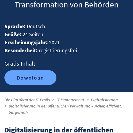
Transformation von Behörden
Sprache:
Deutsch
Größe:
24 Seiten
Erscheinungsjahr:
2021
Besonderheit:
registrierungsfrei
Gratis-Inhalt
Download
Die Plattform der IT-Profis
IT-Management
Digitalisierung
Digitalisierung in der öffentlichen Verwaltung – sicher, effizient,
bürgernah
Digitalisierung in der öffentlichen