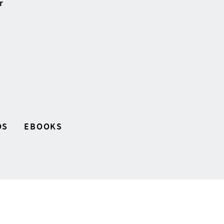
r
OS
EBOOKS