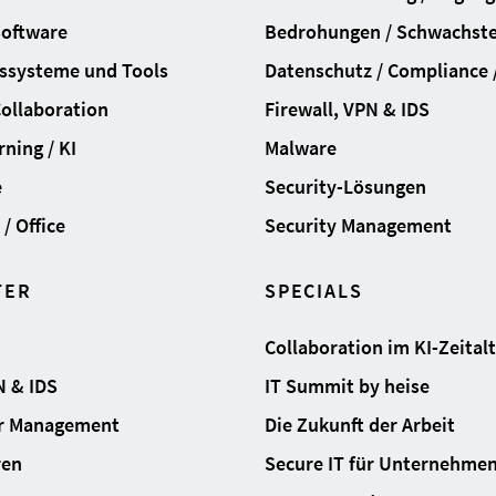
Software
Bedrohungen / Schwachste
ssysteme und Tools
Datenschutz / Compliance /
Collaboration
Firewall, VPN & IDS
ning / KI
Malware
e
Security-Lösungen
/ Office
Security Management
TER
SPECIALS
Collaboration im KI-Zeital
N & IDS
IT Summit by heise
ur Management
Die Zukunft der Arbeit
ren
Secure IT für Unternehme