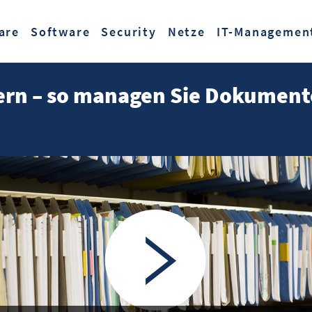
Zum Hauptinhalt springen
are
Software
Security
Netze
IT-Managemen
ern – so managen Sie Dokument