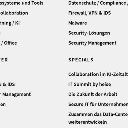
ssysteme und Tools
Datenschutz / Compliance /
Collaboration
Firewall, VPN & IDS
ning / KI
Malware
e
Security-Lösungen
/ Office
Security Management
TER
SPECIALS
Collaboration im KI-Zeital
N & IDS
IT Summit by heise
ur Management
Die Zukunft der Arbeit
ren
Secure IT für Unternehme
Zusammen das Data-Cente
weiterentwickeln