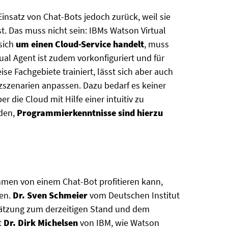
nsatz von Chat-Bots jedoch zurück, weil sie
st. Das muss nicht sein: IBMs Watson Virtual
 sich
um einen Cloud-Service handelt
, muss
tual Agent ist zudem vorkonfiguriert und für
e Fachgebiete trainiert, lässt sich aber auch
zszenarien anpassen. Dazu bedarf es keiner
er die Cloud mit Hilfe einer intuitiv zu
rden,
Programmierkenntnisse sind hierzu
hmen von einem Chat-Bot profitieren kann,
uen.
Dr. Sven Schmeier
vom Deutschen Institut
schätzung zum derzeitigen Stand und dem
t
Dr. Dirk Michelsen
von IBM, wie Watson