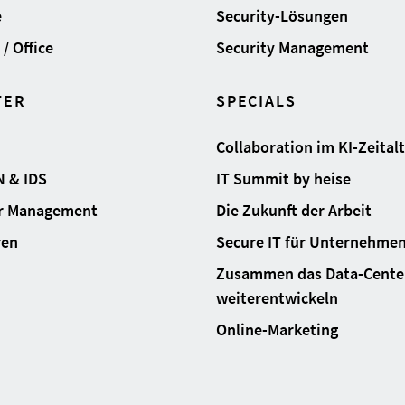
e
Security-Lösungen
/ Office
Security Management
TER
SPECIALS
Collaboration im KI-Zeital
N & IDS
IT Summit by heise
ur Management
Die Zukunft der Arbeit
ren
Secure IT für Unternehme
Zusammen das Data-Cente
weiterentwickeln
Online-Marketing