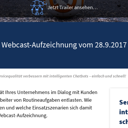
Jetzt Trailer ansehen…
Webcast-Aufzeichnung vom 28.9.2017
rvicequalität verbessern mit intelligenten Chatbots – einfach und schnell!
ität Ihres Unternehmens im Dialog mit Kunden
rbeiter von Routineaufgaben entlasten. Wie
Se
nen und welche Einsatzszenarien sich damit
in
 Webcast-Aufzeichnung.
sc