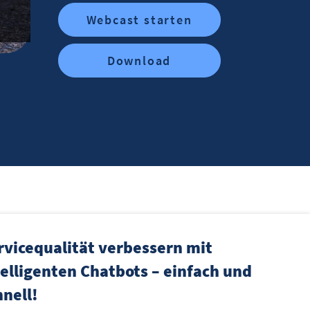
Webcast starten
Download
rvicequalität verbessern mit
telligenten Chatbots – einfach und
hnell!