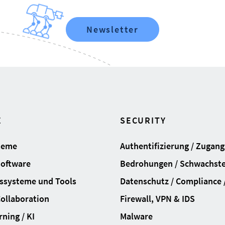
Newsletter
E
SECURITY
teme
Authentifizierung / Zugan
Software
Bedrohungen / Schwachste
ssysteme und Tools
Datenschutz / Compliance /
Collaboration
Firewall, VPN & IDS
ning / KI
Malware