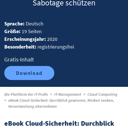
Sabotage schützen
Sprache:
Deutsch
Größe:
19 Seiten
Erscheinungsjahr:
2020
Besonderheit:
registrierungsfrei
Gratis-Inhalt
Download
Die Plattform der IT-Profis
IT-Management
Cloud Computing
eBook Cloud-Sicherheit: Durchblick gewinnen, Risiken senken,
Verantwortung übernehmen
eBook Cloud-Sicherheit: Durchblick