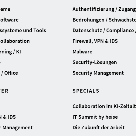
teme
Authentifizierung / Zugan
Software
Bedrohungen / Schwachste
ssysteme und Tools
Datenschutz / Compliance /
Collaboration
Firewall, VPN & IDS
ning / KI
Malware
e
Security-Lösungen
/ Office
Security Management
TER
SPECIALS
Collaboration im KI-Zeital
N & IDS
IT Summit by heise
ur Management
Die Zukunft der Arbeit