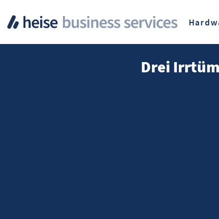
Hardw
Drei Irrtü