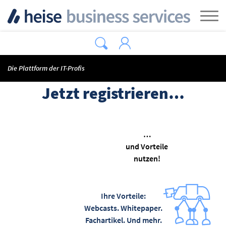
Zum Hauptinhalt springen
Tog
Die Plattform der IT-Profis
Jetzt registrieren…
…
und Vorteile
nutzen!
Ihre Vorteile:
Webcasts. Whitepaper.
Fachartikel. Und mehr.