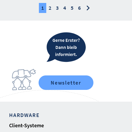
nächste
nächste
1
2
3
4
5
6
Gerne Erster?
Dann bleib
informiert.
Newsletter
HARDWARE
Client-Systeme