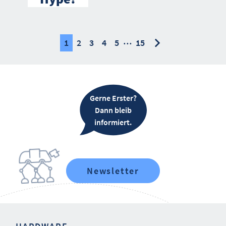
…
nächste
nächste
1
2
3
4
5
15
Gerne Erster?
Dann bleib
informiert.
Newsletter