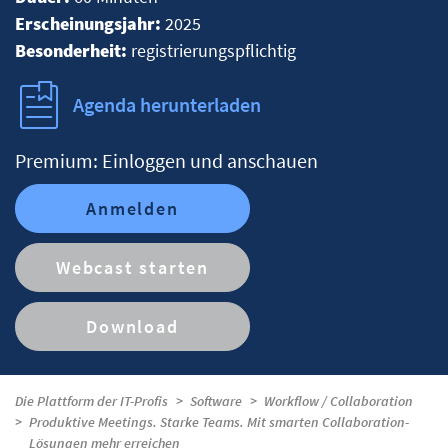
Erscheinungsjahr:
2025
Besonderheit:
registrierungspflichtig
Agenda herunterladen
Premium: Einloggen und anschauen
Anmelden
Webcast starten
Download
Die Plattform der IT-Profis
Software
Workflow / Collaboration
Produktive Meetings. Starke Teams. Mit smarten Collaboration-
Lösungen mehr erreichen