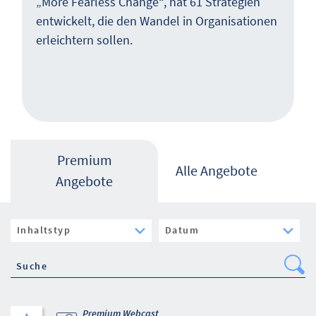
„More Fearless Change“, hat 61 Strategien
entwickelt, die den Wandel in Organisationen
erleichtern sollen.
Premium
Alle Angebote
Angebote
Se
Premium Webcast