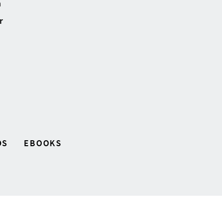
n
r
OS
EBOOKS