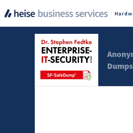
Hardw
Anonym
Dumps,