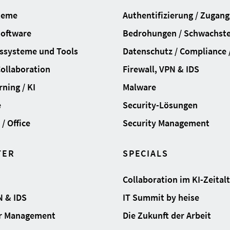
teme
Authentifizierung / Zugan
Software
Bedrohungen / Schwachste
ssysteme und Tools
Datenschutz / Compliance /
Collaboration
Firewall, VPN & IDS
ning / KI
Malware
e
Security-Lösungen
/ Office
Security Management
TER
SPECIALS
Collaboration im KI-Zeital
N & IDS
IT Summit by heise
ur Management
Die Zukunft der Arbeit