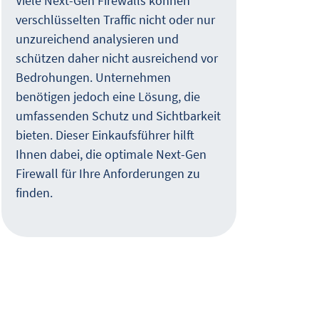
Viele Next-Gen Firewalls können
verschlüsselten Traffic nicht oder nur
Hybr
unzureichend analysieren und
Vera
schützen daher nicht ausreichend vor
Hera
Bedrohungen. Unternehmen
müss
benötigen jedoch eine Lösung, die
admi
umfassenden Schutz und Sichtbarkeit
nich
bieten. Dieser Einkaufsführer hilft
phys
Ihnen dabei, die optimale Next-Gen
eBoo
Firewall für Ihre Anforderungen zu
und 
finden.
stei
entl