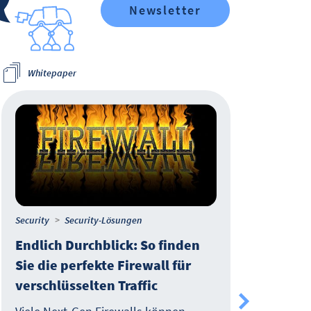
Newsletter
Whitepaper
Wh
Security
Security-Lösungen
IT-M
Endlich Durchblick: So finden
In v
Sie die perfekte Firewall für
Pro
verschlüsselten Traffic
Mit
Hyb