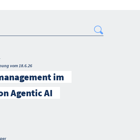
Search
t
nung vom 18.6.26
smanagement im
on Agentic AI
per