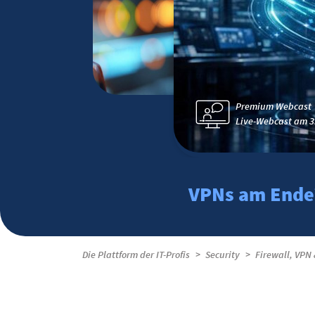
Premium Webcast
Live-Webcast am 3
VPNs am Ende? 
Die Plattform der IT-Profis
Security
Firewall, VPN 