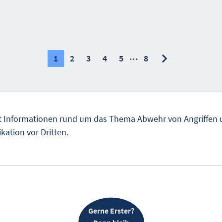
…
nächste
nächste
1
2
3
4
5
8
t Informationen rund um das Thema Abwehr von Angriffen 
tion vor Dritten.
Gerne Erster?