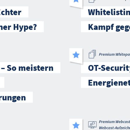
Echter
Whitelistin
iner Hype?
Kampf geg
Premium Whitepa
 – So meistern
OT-Securit
Energienet
rungen
Premium Webcas
Webcast-Aufzeich