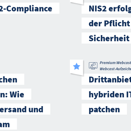
-2-Compliance
NIS2 erfol
der Pflicht
Sicherheit
Premium Webcas
Webcast-Aufzeich
schen
Drittanbie
n: Wie
hybriden 
ersand und
patchen
sam