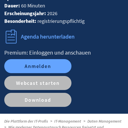
Dauer:
60 Minuten
Erscheinungsjahr:
2026
Besonderheit:
registrierungspflichtig
Agenda herunterladen
Premium: Einloggen und anschauen
Anmelden
Webcast starten
Download
Die Plattform der IT-Profis
IT-Management
Daten Management
Wie moderner Datenaustausch Ressourcen freisetzt und