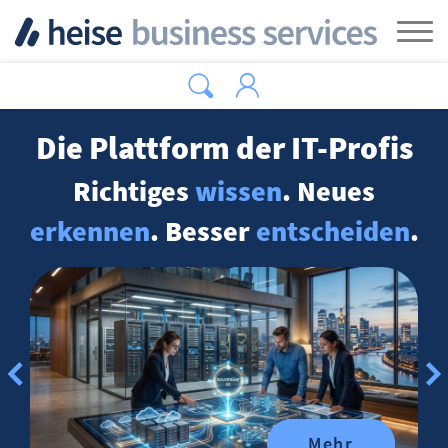
Zum Hauptinhalt springen
Tog
Die Plattform der IT-Profis
Richtiges
wissen
. Neues
erkennen
. Besser
entscheiden
.
Mehr