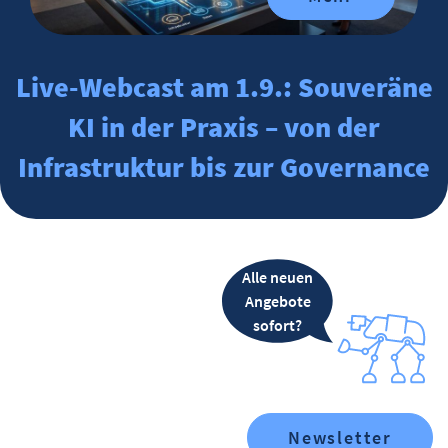
Live-Webcast am 1.9.: Souveräne
KI in der Praxis – von der
Infrastruktur bis zur Governance
Alle neuen
Angebote
sofort?
Newsletter