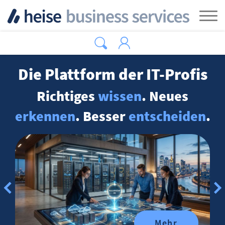
Zum Hauptinhalt springen
Tog
Die Plattform der IT-Profis
Richtiges
wissen
. Neues
erkennen
. Besser
entscheiden
.
Mehr