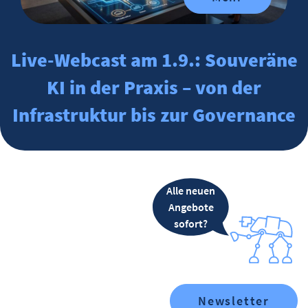
Live-Webcast am 1.9.: Souveräne
KI in der Praxis – von der
Infrastruktur bis zur Governance
Alle neuen
Angebote
sofort?
Newsletter